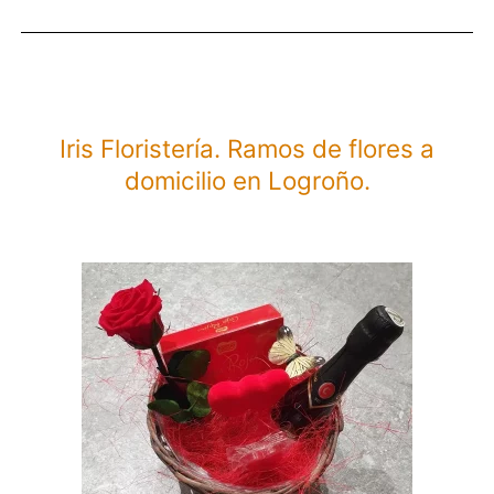
gluten
a
domicili
en
Iris Floristería. Ramos de flores a
Bilbao.
domicilio en Logroño.