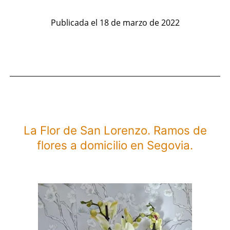
R
Publicada el
18 de marzo de 2022
d
fl
a
do
e
L
La Flor de San Lorenzo. Ramos de
flores a domicilio en Segovia.