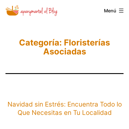
Saltar
Novedades
Menú
al
y
contenido
Noticias
de
Categoría:
Floristerías
Apanymantel
Asociadas
Navidad sin Estrés: Encuentra Todo lo
Que Necesitas en Tu Localidad