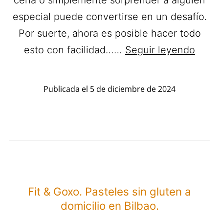
cena o simplemente sorprender a alguien
especial puede convertirse en un desafío.
Por suerte, ahora es posible hacer todo
Navi
esto con facilidad……
Seguir leyendo
sin
Estré
Publicada el
5 de diciembre de 2024
Encu
Todo
lo
Que
Nece
en
Fit & Goxo. Pasteles sin gluten a
Tu
domicilio en Bilbao.
Local