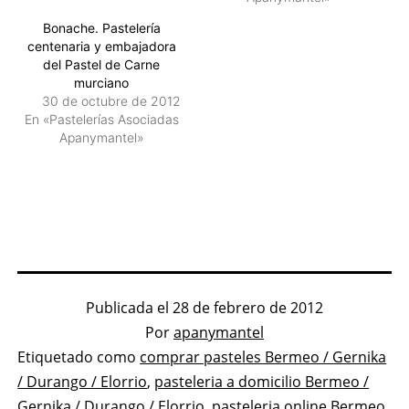
Bonache. Pastelería
centenaria y embajadora
del Pastel de Carne
murciano
30 de octubre de 2012
En «Pastelerías Asociadas
Apanymantel»
Publicada el
28 de febrero de 2012
Por
apanymantel
Categorizado
Etiquetado como
comprar pasteles Bermeo / Gernika
como
/ Durango / Elorrio
,
pasteleria a domicilio Bermeo /
Pastelerías
Gernika / Durango / Elorrio
,
pasteleria online Bermeo