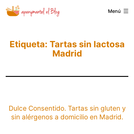
Saltar
Menú
Novedades
al
y
contenido
Noticias
de
Etiqueta:
Tartas sin lactosa
Madrid
Apanymantel
Dulce Consentido. Tartas sin gluten y
sin alérgenos a domicilio en Madrid.