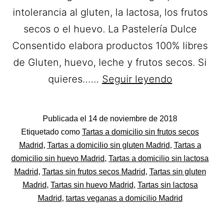
intolerancia al gluten, la lactosa, los frutos
secos o el huevo. La Pastelería Dulce
Consentido elabora productos 100% libres
de Gluten, huevo, leche y frutos secos. Si
Dulce
quieres……
Seguir leyendo
Consentid
Tartas
Publicada el
14 de noviembre de 2018
sin
Categorizado
Etiquetado como
Tartas a domicilio sin frutos secos
gluten
como
Madrid
,
Tartas a domicilio sin gluten Madrid
,
Tartas a
Pastelerías
domicilio sin huevo Madrid
,
Tartas a domicilio sin lactosa
y
Asociadas
Madrid
,
Tartas sin frutos secos Madrid
,
Tartas sin gluten
sin
Apanymantel
Madrid
,
Tartas sin huevo Madrid
,
Tartas sin lactosa
alérgenos
Madrid
,
tartas veganas a domicilio Madrid
a