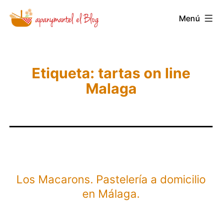
Saltar
Menú
Novedades
al
y
contenido
Noticias
de
Etiqueta:
tartas on line
Malaga
Apanymantel
Los Macarons. Pastelería a domicilio
en Málaga.