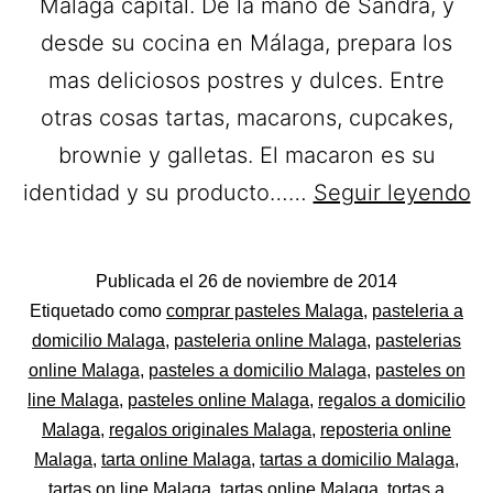
Málaga capital. De la mano de Sandra, y
desde su cocina en Málaga, prepara los
mas deliciosos postres y dulces. Entre
otras cosas tartas, macarons, cupcakes,
brownie y galletas. El macaron es su
L
identidad y su producto……
Seguir leyendo
M
Pa
Publicada el
26 de noviembre de 2014
a
Categorizado
Etiquetado como
comprar pasteles Malaga
,
pasteleria a
do
como
domicilio Malaga
,
pasteleria online Malaga
,
pastelerias
Pastelerías
online Malaga
,
pasteles a domicilio Malaga
,
pasteles on
e
Asociadas
line Malaga
,
pasteles online Malaga
,
regalos a domicilio
Má
Apanymantel
Malaga
,
regalos originales Malaga
,
reposteria online
Malaga
,
tarta online Malaga
,
tartas a domicilio Malaga
,
tartas on line Malaga
,
tartas online Malaga
,
tortas a