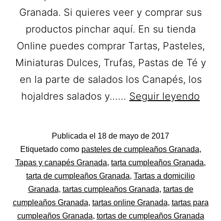
Granada. Si quieres veer y comprar sus
productos pinchar aquí. En su tienda
Online puedes comprar Tartas, Pasteles,
Miniaturas Dulces, Trufas, Pastas de Té y
en la parte de salados los Canapés, los
Past
hojaldres salados y……
Seguir leyendo
El
Sol.
Publicada el
18 de mayo de 2017
Tart
Categorizado
Etiquetado como
pasteles de cumpleaños Granada
,
a
como
Tapas y canapés Granada
,
tarta cumpleaños Granada
,
Pastelerías
tarta de cumpleaños Granada
,
Tartas a domicilio
domi
Asociadas
Granada
,
tartas cumpleaños Granada
,
tartas de
en
Apanymantel
cumpleaños Granada
,
tartas online Granada
,
tartas para
Gran
cumpleaños Granada
,
tortas de cumpleaños Granada