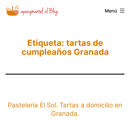
Saltar
Menú
Novedades
al
y
contenido
Noticias
de
Etiqueta:
tartas de
cumpleaños Granada
Apanymantel
Pastelería El Sol. Tartas a domicilio en
Granada.