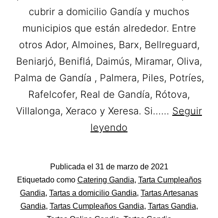
cubrir a domicilio Gandía y muchos
municipios que están alrededor. Entre
otros Ador, Almoines, Barx, Bellreguard,
Beniarjó, Beniflá, Daimús, Miramar, Oliva,
Palma de Gandía , Palmera, Piles, Potríes,
Rafelcofer, Real de Gandía, Rótova,
Villalonga, Xeraco y Xeresa. Si……
Seguir
Pastelería
leyendo
Roselló.
Tartas
Publicada el
31 de marzo de 2021
a
Categorizado
Etiquetado como
Catering Gandia
,
Tarta Cumpleaños
domicilio
como
Gandia
,
Tartas a domicilio Gandia
,
Tartas Artesanas
Pastelerías
Gandia
,
Tartas Cumpleaños Gandia
,
Tartas Gandia
,
en