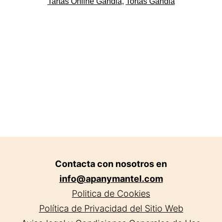
Asociadas
Tartas Online Gandia
,
Tortas Gandia
Gandía.
Apanymantel
Contacta con nosotros en
info@apanymantel.com
Politica de Cookies
Política de Privacidad del Sitio Web