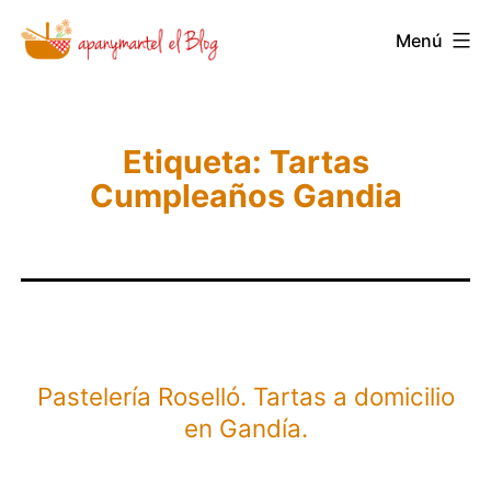
Saltar
Menú
Novedades
al
y
contenido
Noticias
de
Etiqueta:
Tartas
Cumpleaños Gandia
Apanymantel
Pastelería Roselló. Tartas a domicilio
en Gandía.