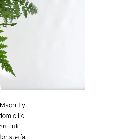
Madrid y
domicilio
ri Juli
oristería