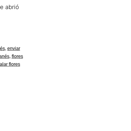
ue abrió
nés
,
enviar
ganés
,
flores
alar flores