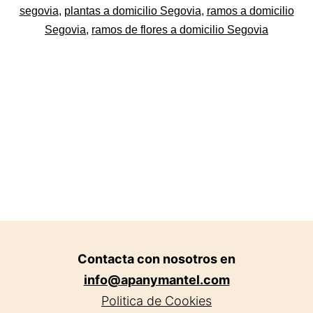
Lorenzo
como
segovia
,
plantas a domicilio Segovia
,
ramos a domicilio
Floristerías
Segovia
,
ramos de flores a domicilio Segovia
Ramos
Asociadas
de
flores
a
domicili
en
Segovia
Contacta con nosotros en
info@apanymantel.com
Politica de Cookies