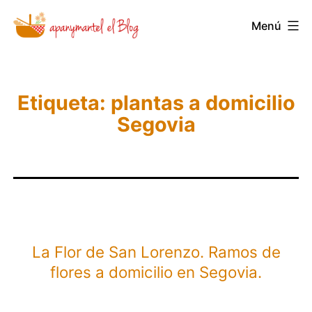
Saltar
Menú
Novedades
al
y
contenido
Noticias
de
Etiqueta:
plantas a domicilio
Segovia
Apanymantel
La Flor de San Lorenzo. Ramos de
flores a domicilio en Segovia.