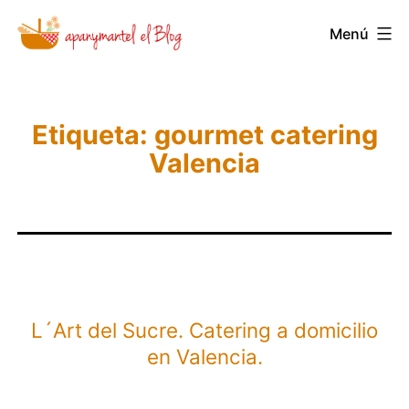
Saltar
Menú
Novedades
al
y
contenido
Noticias
de
Etiqueta:
gourmet catering
Valencia
Apanymantel
L´Art del Sucre. Catering a domicilio
en Valencia.