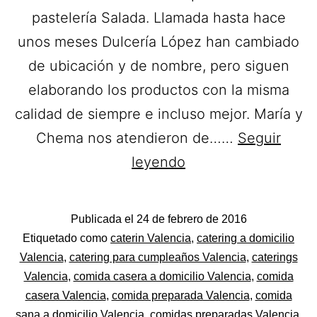
pastelería Salada. Llamada hasta hace
unos meses Dulcería López han cambiado
de ubicación y de nombre, pero siguen
elaborando los productos con la misma
calidad de siempre e incluso mejor. María y
Chema nos atendieron de……
Seguir
L
leyendo
´Art
del
Publicada el
24 de febrero de 2016
Sucre.
Categorizado
Etiquetado como
caterin Valencia
,
catering a domicilio
Catering
como
Valencia
,
catering para cumpleaños Valencia
,
caterings
Tapas
Valencia
,
comida casera a domicilio Valencia
,
comida
a
y
casera Valencia
,
comida preparada Valencia
,
comida
domicilio
Canapés
sana a domicilio Valencia
,
comidas preparadas Valencia
,