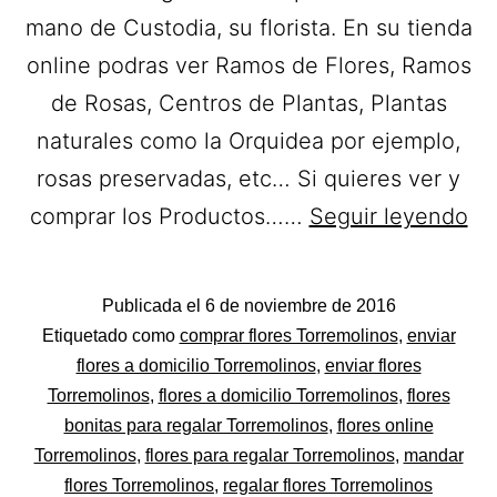
mano de Custodia, su florista. En su tienda
online podras ver Ramos de Flores, Ramos
de Rosas, Centros de Plantas, Plantas
naturales como la Orquidea por ejemplo,
rosas preservadas, etc… Si quieres ver y
Flo
comprar los Productos……
Seguir leyendo
Cu
Mil
Publicada el
6 de noviembre de 2016
Ra
Categorizado
Etiquetado como
comprar flores Torremolinos
,
enviar
de
como
flores a domicilio Torremolinos
,
enviar flores
Flores
Torremolinos
,
flores a domicilio Torremolinos
,
flores
Fl
bonitas para regalar Torremolinos
,
flores online
a
Torremolinos
,
flores para regalar Torremolinos
,
mandar
do
flores Torremolinos
,
regalar flores Torremolinos