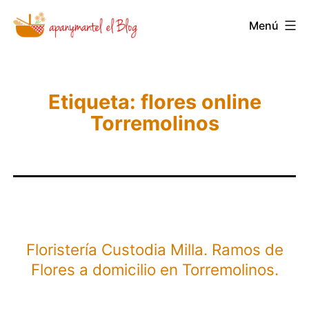
Saltar
Menú
Novedades
al
y
contenido
Noticias
de
Etiqueta:
flores online
Torremolinos
Apanymantel
Floristería Custodia Milla. Ramos de
Flores a domicilio en Torremolinos.