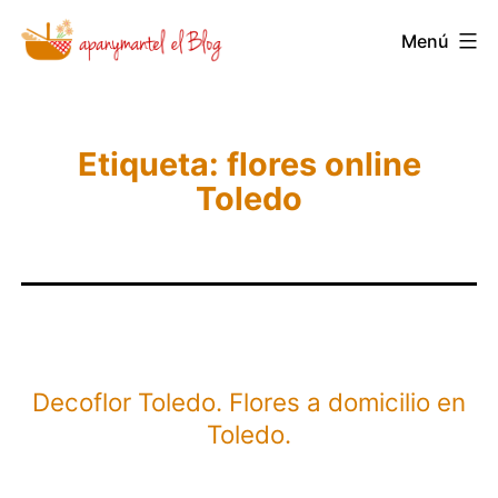
Saltar
Menú
Novedades
al
y
contenido
Noticias
de
Etiqueta:
flores online
Toledo
Apanymantel
Decoflor Toledo. Flores a domicilio en
Toledo.