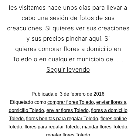
les visitamos hace unos días para llevar a
cabo una sesión de fotos de sus
creacuiones. Si quieres ver sus creaciones
y sus precios pinchar aquí. Si
quieres comprar flores a domicilio en
Toledo o en cualquier municipio de……
Decoflor
Seguir leyendo
Toledo.
Flores
Publicada el
3 de febrero de 2016
a
Categorizado
Etiquetado como
comprar flores Toledo
,
enviar flores a
domicilio
como
domicilio Toledo
,
enviar flores Toledo
,
flores a domicilio
Flores
Toledo
,
flores bonitas para regalar Toledo
,
flores online
en
Toledo
,
flores para regalar Toledo
,
mandar flores Toledo
,
Toledo.
regalar flores Toledo