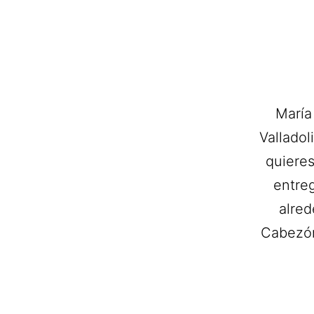
María
Valladol
quieres
entreg
alred
Cabezón