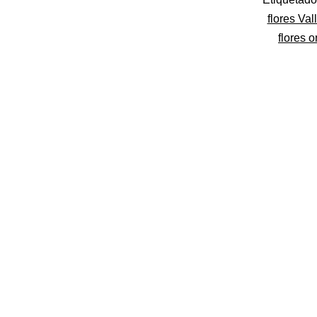
como
flores Val
Flores
flores o