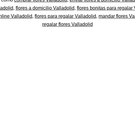
ladolid
,
flores a domicilio Valladolid
,
flores bonitas para regalar 
nline Valladolid
,
flores para regalar Valladolid
,
mandar flores Va
regalar flores Valladolid