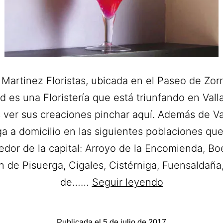
 Martinez Floristas, ubicada en el Paseo de Zorri
id es una Floristería que está triunfando en Valla
 ver sus creaciones pinchar aquí. Además de Va
a a domicilio en las siguientes poblaciones qu
edor de la capital: Arroyo de la Encomienda, Boe
 de Pisuerga, Cigales, Cistérniga, Fuensaldaña
María
de……
Seguir leyendo
Martinez
Floristas.
Publicada el
5 de julio de 2017