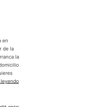
a en
 de la
rranca la
domicilio
uieres
Carmen
 leyendo
Gimeno
Arte
Floral.
olid
,
enviar