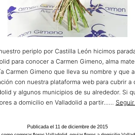
nuestro periplo por Castilla León hicimos parad
dolid para conocer a Carmen Gimeno, alma mater
ría Carmen Gimeno que lleva su nombre y que a
ción con nuestra plataforma web para cubrir a 
dolid y algunos municipios de su alrededor. Si q
lores a domicilio en Valladolid a partir……
Seguir
Publicada el
11 de diciembre de 2015
do
o como
comprar flores Valladolid
,
enviar flores a domicilio Vallad