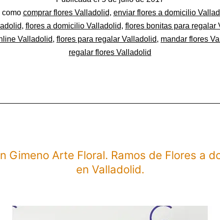
Ramos
do
o como
comprar flores Valladolid
,
enviar flores a domicilio Vallad
de
ladolid
,
flores a domicilio Valladolid
,
flores bonitas para regalar 
nline Valladolid
,
flores para regalar Valladolid
,
mandar flores Va
Flores
regalar flores Valladolid
a
domicilio
en
Valladolid.
 Gimeno Arte Floral. Ramos de Flores a do
en Valladolid.