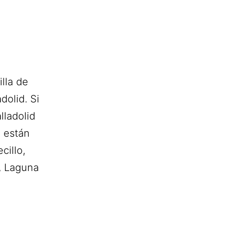
lla de
dolid. Si
lladolid
e están
cillo,
, Laguna