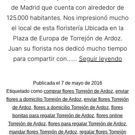
de Madrid que cuenta con alrededor de
125.000 habitantes. Nos impresionó mucho
el local de esta floristería Ubicada en la
Plaza de Europa de Torrejón de Ardoz.
Juan su florista nos dedicó mucho tiempo
Artif
para compartir con……
Seguir leyendo
Flori
Ram
Publicada el
7 de mayo de 2016
de
Categorizado
Etiquetado como
comprar flores Torrejón de Ardoz
,
enviar
Flor
como
flores a domicilio Torrejón de Ardoz
,
enviar flores Torrejón
Flores
de Ardoz
,
flores a domicilio Torrejón de Ardoz
,
flores
a
bonitas para regalar Torrejón de Ardoz
,
flores online
domi
Torrejón de Ardoz
,
flores para regalar Torrejón de Ardoz
,
en
mandar flores Torrejón de Ardoz
,
regalar flores Torrejón