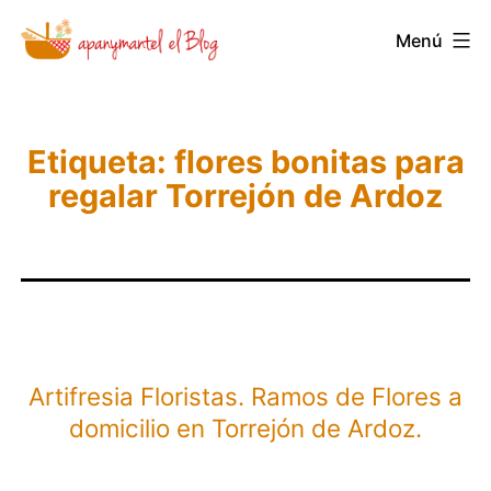
Saltar
Menú
Novedades
al
y
contenido
Noticias
de
Etiqueta:
flores bonitas para
regalar Torrejón de Ardoz
Apanymantel
Artifresia Floristas. Ramos de Flores a
domicilio en Torrejón de Ardoz.