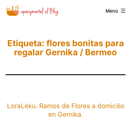
Saltar
Menú
Novedades
al
y
contenido
Noticias
de
Etiqueta:
flores bonitas para
regalar Gernika / Bermeo
Apanymantel
LoraLeku. Ramos de Flores a domicilio
en Gernika.