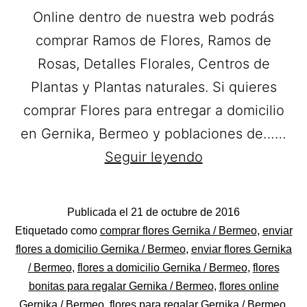
Online dentro de nuestra web podrás
comprar Ramos de Flores, Ramos de
Rosas, Detalles Florales, Centros de
Plantas y Plantas naturales. Si quieres
comprar Flores para entregar a domicilio
en Gernika, Bermeo y poblaciones de……
LoraLeku.
Seguir leyendo
Ramos
de
Publicada el
21 de octubre de 2016
Flores
Categorizado
Etiquetado como
comprar flores Gernika / Bermeo
,
enviar
a
como
flores a domicilio Gernika / Bermeo
,
enviar flores Gernika
Flores
/ Bermeo
,
flores a domicilio Gernika / Bermeo
,
flores
domicilio
bonitas para regalar Gernika / Bermeo
,
flores online
en
Gernika / Bermeo
,
flores para regalar Gernika / Bermeo
,