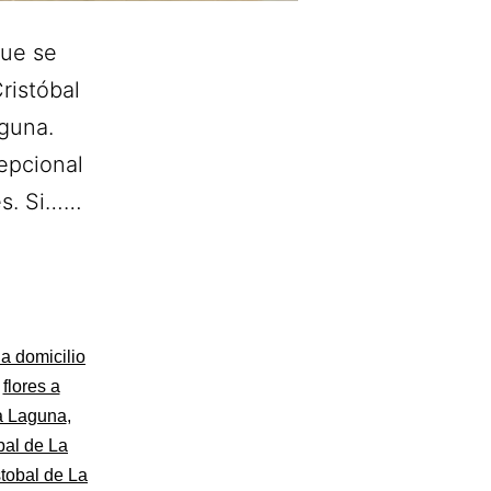
que se
ristóbal
aguna.
epcional
es. Si……
 a domicilio
,
flores a
La Laguna
,
bal de La
stobal de La