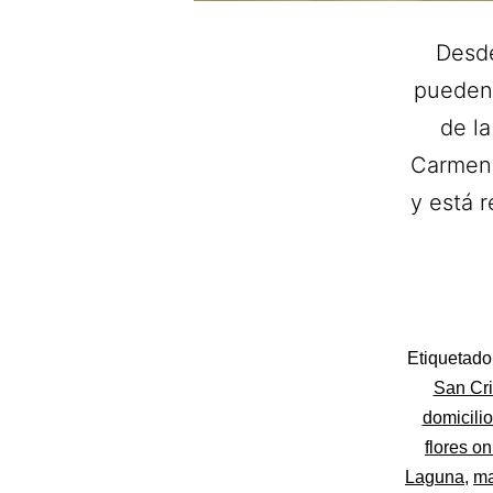
Desde
pueden 
de la
Carmen,
y está 
Categoriza
Etiquetad
como
San Cri
Flores
domicili
flores o
Laguna
,
ma