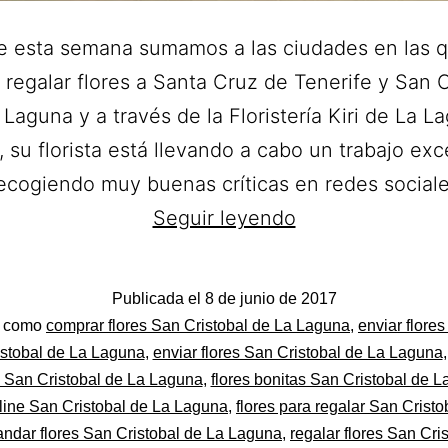
 esta semana sumamos a las ciudades en las 
regalar flores a Santa Cruz de Tenerife y San C
 Laguna y a través de la Floristería Kiri de La L
 su florista está llevando a cabo un trabajo exc
recogiendo muy buenas críticas en redes social
Floristería
Seguir leyendo
Kiri.
Ramos
Publicada el
8 de junio de 2017
de
do
o como
comprar flores San Cristobal de La Laguna
,
enviar flores
Flores
stobal de La Laguna
,
enviar flores San Cristobal de La Laguna
o San Cristobal de La Laguna
,
flores bonitas San Cristobal de 
a
nline San Cristobal de La Laguna
,
flores para regalar San Cristo
domicilio
ndar flores San Cristobal de La Laguna
,
regalar flores San Cri