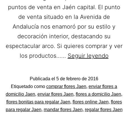
puntos de venta en Jaén capital. El punto
de venta situado en la Avenida de
Andalucía nos enamoró por su estilo y
decoración interior, destacando su
espectacular arco. Si quieres comprar y ver
Floriste
los productos……
Seguir leyendo
Aguiler
Flores
Publicada el
5 de febrero de 2016
a
Categorizado
Etiquetado como
comprar flores Jaen
,
enviar flores a
domicil
como
domicilio Jaen
,
enviar flores Jaen
,
flores a domicilio Jaen
,
Flores
flores bonitas para regalar Jaen
,
flores online Jaen
,
flores
en
para regalar Jaen
,
mandar flores Jaen
,
regalar flores Jaen
Jaén.