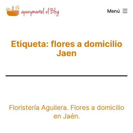
Saltar
Menú
Novedades
al
y
contenido
Noticias
de
Etiqueta:
flores a domicilio
Jaen
Apanymantel
Floristería Aguilera. Flores a domicilio
en Jaén.