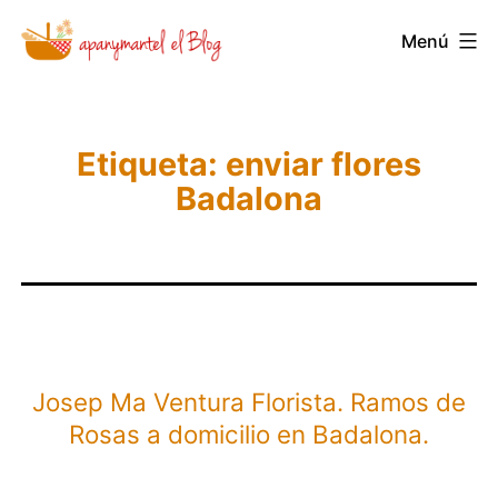
Saltar
Menú
Novedades
al
y
contenido
Noticias
de
Etiqueta:
enviar flores
Badalona
Apanymantel
Josep Ma Ventura Florista. Ramos de
Rosas a domicilio en Badalona.