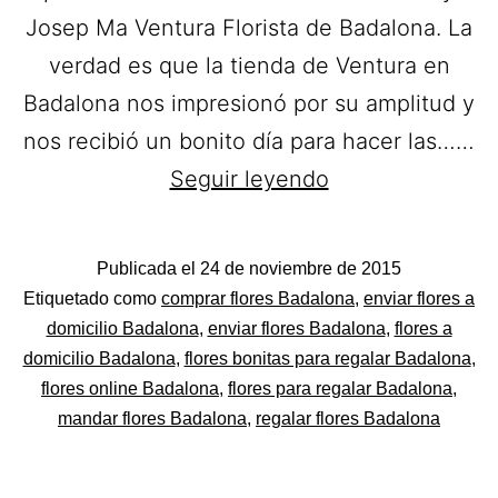
Josep Ma Ventura Florista de Badalona. La
verdad es que la tienda de Ventura en
Badalona nos impresionó por su amplitud y
nos recibió un bonito día para hacer las……
Josep
Seguir leyendo
Ma
Ventura
Publicada el
24 de noviembre de 2015
Florista.
Categorizado
Etiquetado como
comprar flores Badalona
,
enviar flores a
Ramos
como
domicilio Badalona
,
enviar flores Badalona
,
flores a
Flores
domicilio Badalona
,
flores bonitas para regalar Badalona
,
de
flores online Badalona
,
flores para regalar Badalona
,
Rosas
mandar flores Badalona
,
regalar flores Badalona
a
domicilio