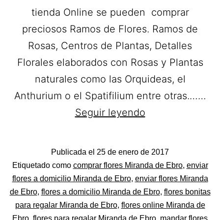
tienda Online se pueden comprar
preciosos Ramos de Flores. Ramos de
Rosas, Centros de Plantas, Detalles
Florales elaborados con Rosas y Plantas
naturales como las Orquideas, el
Anthurium o el Spatifilium entre otras.……
Beydol
Seguir leyendo
Floristas.
Flores
Publicada el
25 de enero de 2017
a
Categorizado
Etiquetado como
comprar flores Miranda de Ebro
,
enviar
domicilio
como
flores a domicilio Miranda de Ebro
,
enviar flores Miranda
Flores
de Ebro
,
flores a domicilio Miranda de Ebro
,
flores bonitas
en
para regalar Miranda de Ebro
,
flores online Miranda de
Miranda
Ebro
,
flores para regalar Miranda de Ebro
,
mandar flores