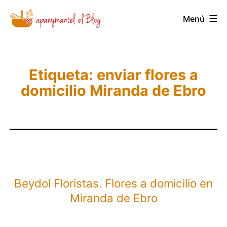
Saltar
Menú
Novedades
al
y
contenido
Noticias
de
Etiqueta:
enviar flores a
domicilio Miranda de Ebro
Apanymantel
Beydol Floristas. Flores a domicilio en
Miranda de Ebro