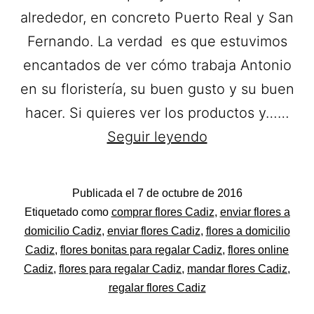
alrededor, en concreto Puerto Real y San
Fernando. La verdad es que estuvimos
encantados de ver cómo trabaja Antonio
en su floristería, su buen gusto y su buen
hacer. Si quieres ver los productos y……
Floristería
Seguir leyendo
El
Trébol.
Publicada el
7 de octubre de 2016
Ramos
Categorizado
Etiquetado como
comprar flores Cadiz
,
enviar flores a
de
como
domicilio Cadiz
,
enviar flores Cadiz
,
flores a domicilio
Flores
Cadiz
,
flores bonitas para regalar Cadiz
,
flores online
Flores
Cadiz
,
flores para regalar Cadiz
,
mandar flores Cadiz
,
a
regalar flores Cadiz
domicilio