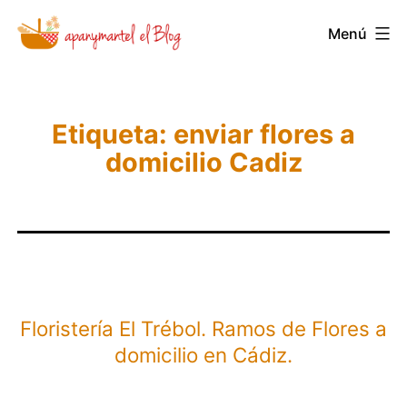
Saltar
Menú
Novedades
al
y
contenido
Noticias
de
Etiqueta:
enviar flores a
domicilio Cadiz
Apanymantel
Floristería El Trébol. Ramos de Flores a
domicilio en Cádiz.