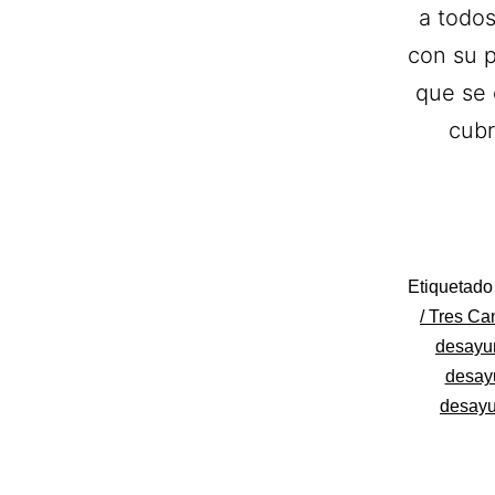
a todos
con su 
que se 
cubr
Categoriza
Etiquetad
como
/ Tres Ca
Desayunos
desayun
desay
desayu