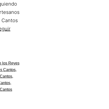
iguiendo
rtesanos
s Cantos
eguir
e los Reyes
es Cantos
,
 Cantos
,
Cantos
,
 Cantos