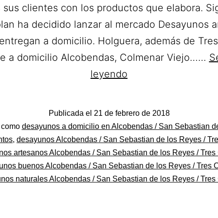
 sus clientes con los productos que elabora. S
plan ha decidido lanzar al mercado Desayunos a
entregan a domicilio. Holguera, además de Tre
e a domicilio Alcobendas, Colmenar Viejo……
S
Confitería
leyendo
Holguera.
Desayunos
Publicada el
21 de febrero de 2018
a
do
o como
desayunos a domicilio en Alcobendas / San Sebastian d
domicilio
ntos
,
desayunos Alcobendas / San Sebastian de los Reyes / Tr
os artesanos Alcobendas / San Sebastian de los Reyes / Tres
en
unos buenos Alcobendas / San Sebastian de los Reyes / Tres 
Alcobendas.
nos naturales Alcobendas / San Sebastian de los Reyes / Tres