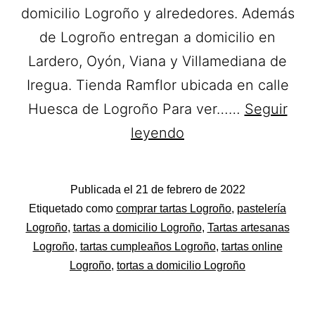
domicilio Logroño y alrededores. Además
de Logroño entregan a domicilio en
Lardero, Oyón, Viana y Villamediana de
Iregua. Tienda Ramflor ubicada en calle
Huesca de Logroño Para ver……
Seguir
Pastelería
leyendo
Ramflor.
Tartas
Publicada el
21 de febrero de 2022
a
Categorizado
Etiquetado como
comprar tartas Logroño
,
pastelería
domicilio
como
Logroño
,
tartas a domicilio Logroño
,
Tartas artesanas
Pastelerías
Logroño
,
tartas cumpleaños Logroño
,
tartas online
en
Asociadas
Logroño
,
tortas a domicilio Logroño
Logroño
Apanymantel