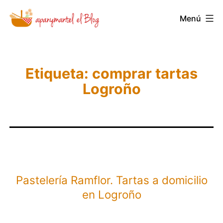
Saltar
Menú
Novedades
al
y
contenido
Noticias
de
Etiqueta:
comprar tartas
Logroño
Apanymantel
Pastelería Ramflor. Tartas a domicilio
en Logroño