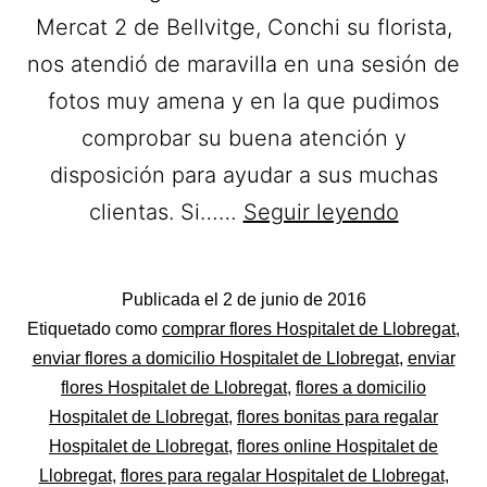
Mercat 2 de Bellvitge, Conchi su florista,
nos atendió de maravilla en una sesión de
fotos muy amena y en la que pudimos
comprobar su buena atención y
disposición para ayudar a sus muchas
Cari
clientas. Si……
Seguir leyendo
Floristes
Flores
Publicada el
2 de junio de 2016
a
Categorizado
Etiquetado como
comprar flores Hospitalet de Llobregat
,
domicili
como
enviar flores a domicilio Hospitalet de Llobregat
,
enviar
Flores
flores Hospitalet de Llobregat
,
flores a domicilio
en
Hospitalet de Llobregat
,
flores bonitas para regalar
Hospital
Hospitalet de Llobregat
,
flores online Hospitalet de
de
Llobregat
,
flores para regalar Hospitalet de Llobregat
,