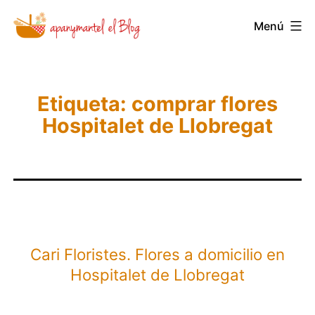
Saltar
Menú
Novedades
al
y
contenido
Noticias
de
Etiqueta:
comprar flores
Hospitalet de Llobregat
Apanymantel
Cari Floristes. Flores a domicilio en
Hospitalet de Llobregat