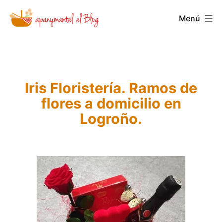
Saltar
Menú
Novedades
al
y
contenido
Noticias
de
Iris Floristería. Ramos de
Apanymantel
flores a domicilio en
Logroño.