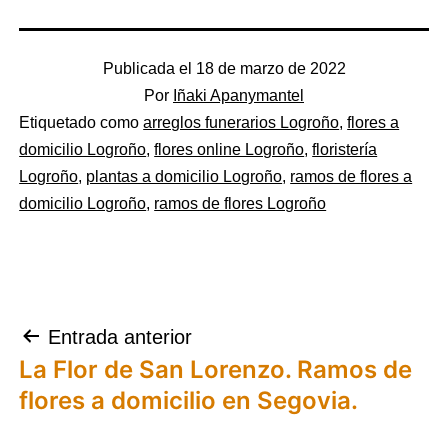
Publicada el
18 de marzo de 2022
Por
Iñaki Apanymantel
Categorizado
Etiquetado como
arreglos funerarios Logroño
,
flores a
como
domicilio Logroño
,
flores online Logroño
,
floristería
Floristerías
Logroño
,
plantas a domicilio Logroño
,
ramos de flores a
Asociadas
domicilio Logroño
,
ramos de flores Logroño
Navegación
Entrada anterior
La Flor de San Lorenzo. Ramos de
de
flores a domicilio en Segovia.
entradas