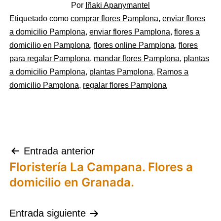
Por
Iñaki Apanymantel
Categorizado
Etiquetado como
comprar flores Pamplona
,
enviar flores
como
a domicilio Pamplona
,
enviar flores Pamplona
,
flores a
Flores
domicilio en Pamplona
,
flores online Pamplona
,
flores
para regalar Pamplona
,
mandar flores Pamplona
,
plantas
a domicilio Pamplona
,
plantas Pamplona
,
Ramos a
domicilio Pamplona
,
regalar flores Pamplona
Navegación
Entrada anterior
Floristería La Campana. Flores a
de
domicilio en Granada.
entradas
Entrada siguiente