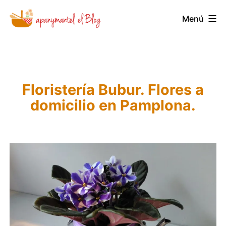
Saltar
Menú
Novedades
al
y
contenido
Noticias
de
Floristería Bubur. Flores a
Apanymantel
domicilio en Pamplona.