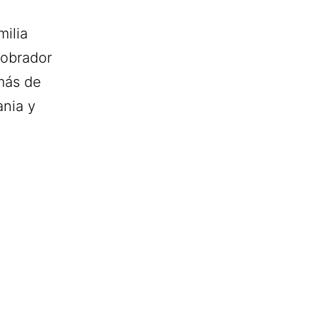
milia
 obrador
más de
ania y