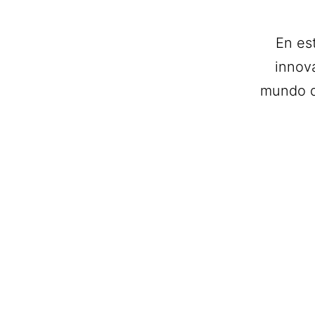
En es
innov
mundo de