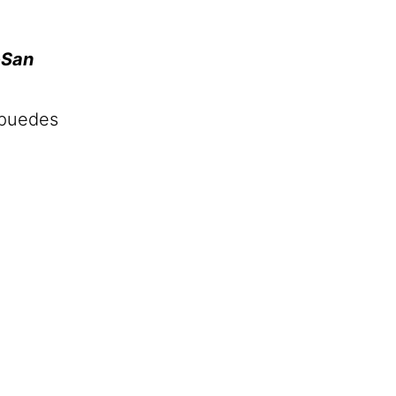
-San
 puedes