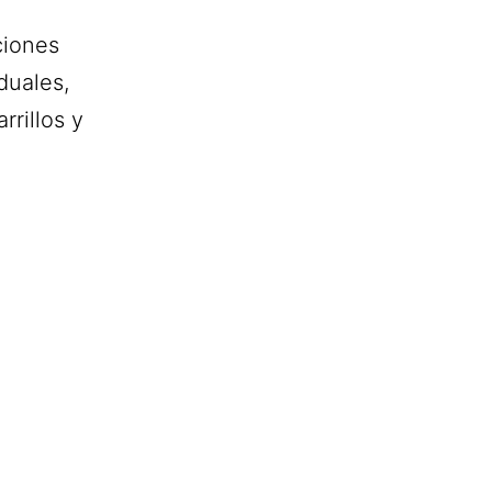
ciones
duales,
rrillos y