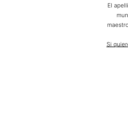
El apel
mund
maestro
Si quie