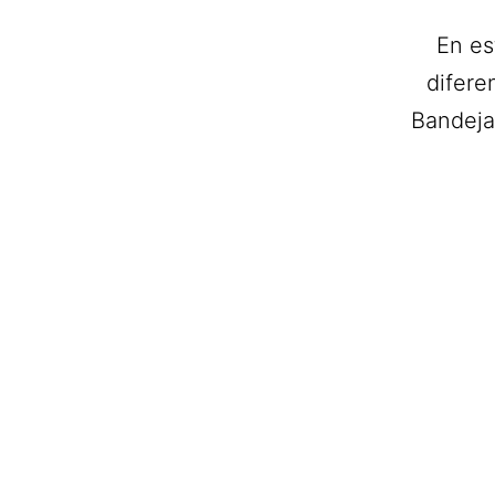
En es
difere
Bandejas