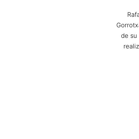
Rafa
Gorrotx
de su
reali