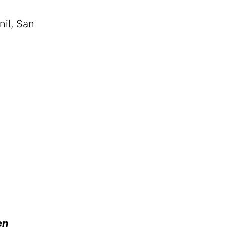
nil, San
en