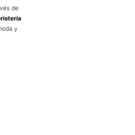
avés de
ristería
moda y