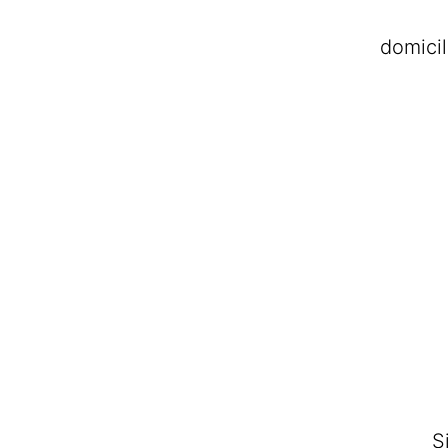
domicil
S