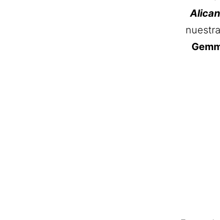
Alica
nuestr
Gem