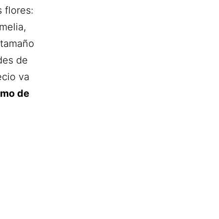
 flores:
melia,
l tamaño
des de
ecio va
amo de