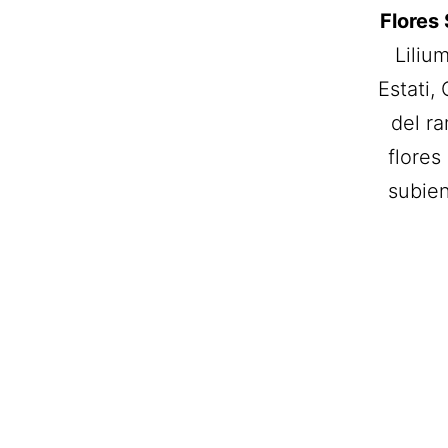
Flores 
Liliu
Estati,
del r
flores
subie