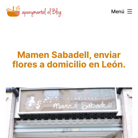
Saltar
Menú
Novedades
al
y
contenido
Noticias
de
Mamen Sabadell, enviar
Apanymantel
flores a domicilio en León.