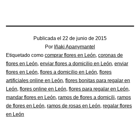
Publicada el
22 de junio de 2015
Por
Iñaki Apanymantel
Categorizado
Etiquetado como
comprar flores en León
,
coronas de
como
flores en León
,
enviar flores a domicilio en León
,
enviar
Flores
flores en León
,
flores a domicilio en León
,
flores
artificiales online en León
,
flores bonitas para regalar en
León
,
flores online en León
,
flores para regalar en León
,
mandar flores en León
,
ramos de flores a domicili
,
ramos
de flores en León
,
ramos de rosas en León
,
regalar flores
en León