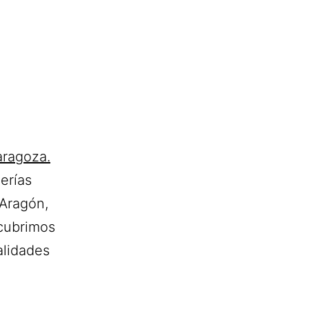
aragoza.
erías
 Aragón,
 cubrimos
alidades