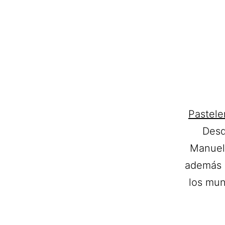
Pastele
Desd
Manuel 
además d
los mun