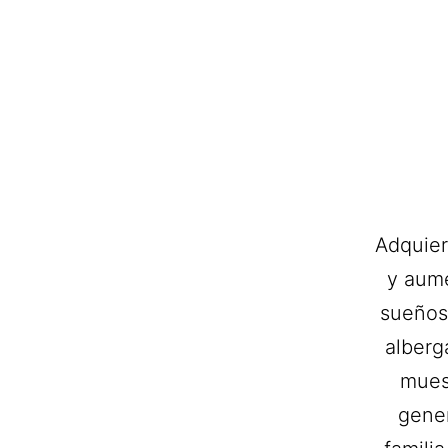
Adquier
y aume
sueños 
alberg
muest
gener