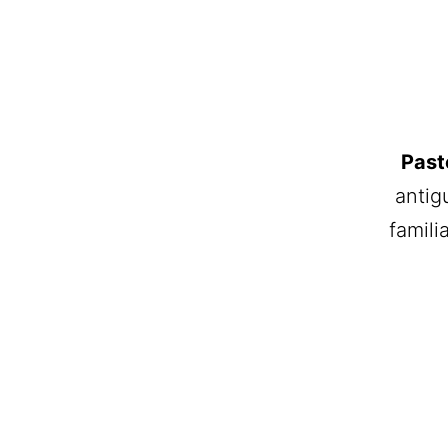
Past
antig
famili