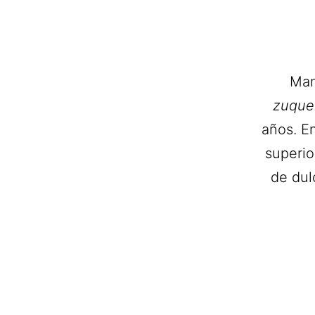
Man
zuque
años. En
superio
de dul