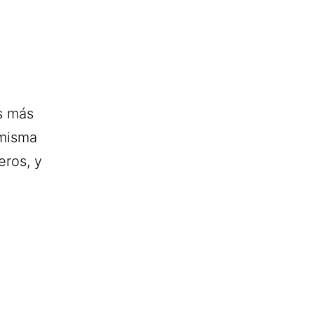
s más
 misma
eros, y