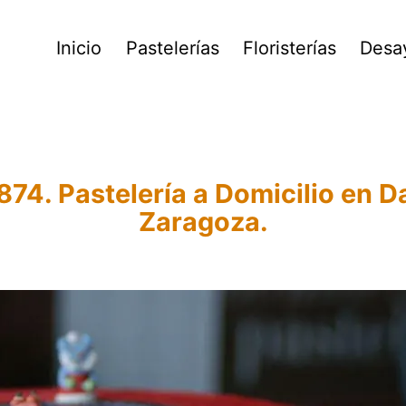
Inicio
Pastelerías
Floristerías
Desa
74. Pastelería a Domicilio en D
Zaragoza.