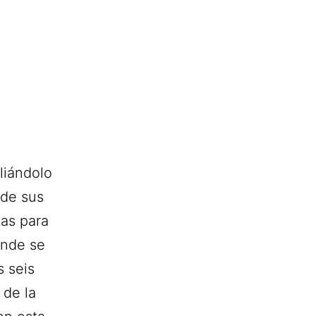
liándolo
 de sus
tas para
onde se
s seis
 de la