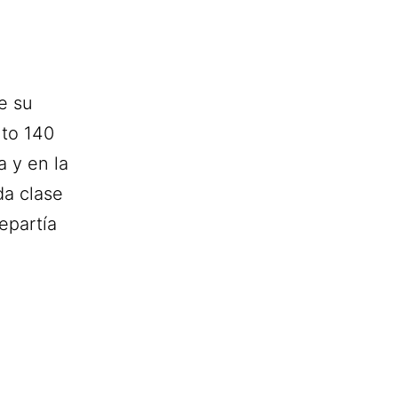
e su
nto 140
a y en la
da clase
epartía