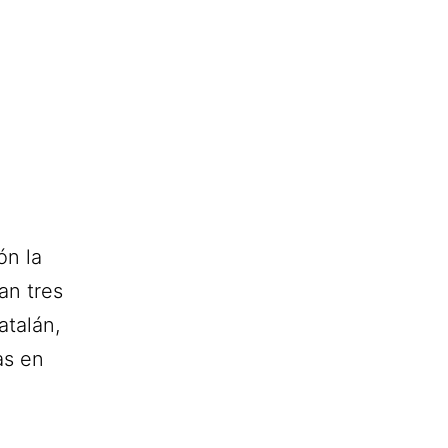
ón la
an tres
atalán,
as en