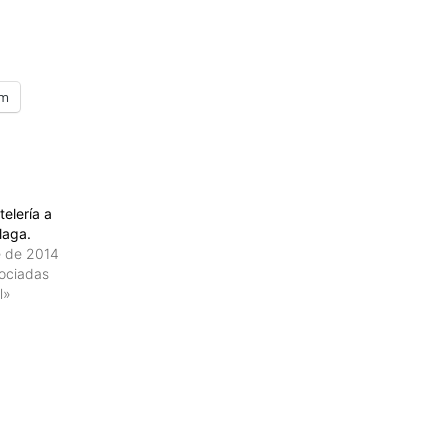
am
elería a
laga.
e de 2014
sociadas
l»