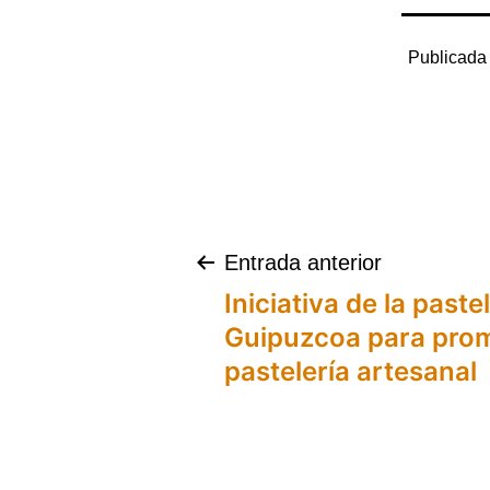
Publicada
Navegación
Entrada anterior
Iniciativa de la paste
de
Guipuzcoa para prom
pastelería artesanal
entradas