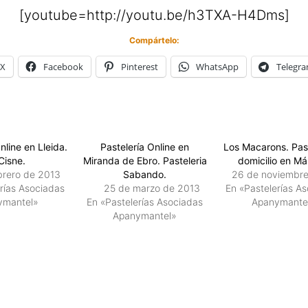
[youtube=http://youtu.be/h3TXA-H4Dms]
Compártelo:
X
Facebook
Pinterest
WhatsApp
Telegr
nline en Lleida.
Pastelería Online en
Los Macarons. Past
 Cisne.
Miranda de Ebro. Pasteleria
domicilio en Má
brero de 2013
Sabando.
26 de noviembr
rías Asociadas
25 de marzo de 2013
En «Pastelerías A
ymantel»
En «Pastelerías Asociadas
Apanymante
Apanymantel»