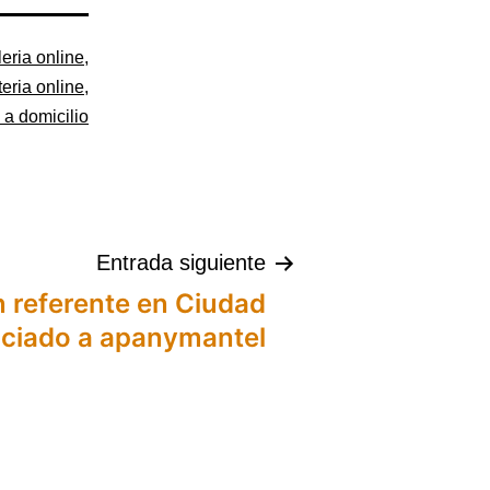
leria online
,
eria online
,
s a domicilio
Entrada siguiente
n referente en Ciudad
ociado a apanymantel