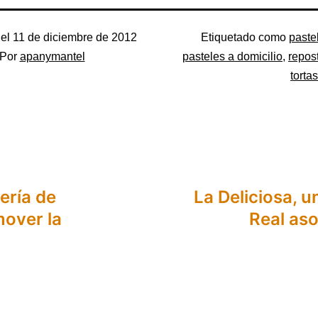
 el
11 de diciembre de 2012
Categorizado
Etiquetado como
paste
Por
apanymantel
como
pasteles a domicilio
,
repost
Uncategorized
torta
lería de
La Deliciosa, u
over la
Real as