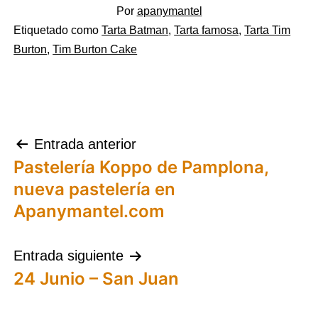
Por
apanymantel
Categorizado
Etiquetado como
Tarta Batman
,
Tarta famosa
,
Tarta Tim
como
Burton
,
Tim Burton Cake
Tartas
,
Tartas
famosas
,
Uncategorized
Navegación
Entrada anterior
Pastelería Koppo de Pamplona,
de
nueva pastelería en
entradas
Apanymantel.com
Entrada siguiente
24 Junio – San Juan