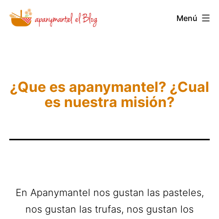
Saltar
Menú
Novedades
al
y
contenido
Noticias
de
¿Que es apanymantel? ¿Cual
Apanymantel
es nuestra misión?
En Apanymantel nos gustan las pasteles,
nos gustan las trufas, nos gustan los