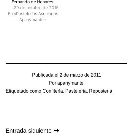
Fernando de Henares.
29 de octubre de 2015
En «Pastelerías Asociadas
Apanymantel»
Publicada el
2 de marzo de 2011
Por
apanymantel
Categorizado
Etiquetado como
Confitería
,
Pastelería
,
Repostería
como
General
Navegación
Entrada siguiente