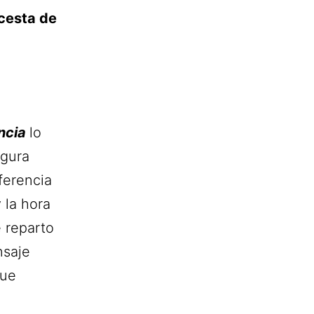
 cesta de
ncia
lo
egura
ferencia
 la hora
 reparto
nsaje
que