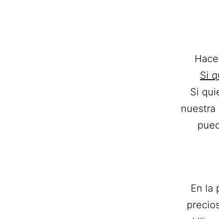
Hace
Si q
Si qu
nuestra
pued
En la 
precio