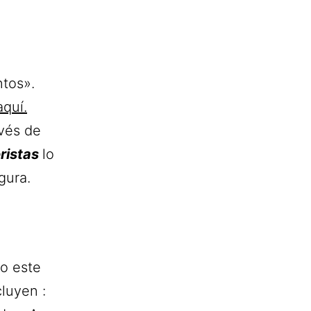
tos».
aquí.
vés de
oristas
lo
gura.
lo este
cluyen :