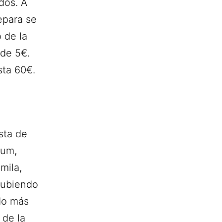
dos. A
epara se
 de la
 de 5€.
sta 60€.
sta de
ium,
mila,
subiendo
do más
 de la