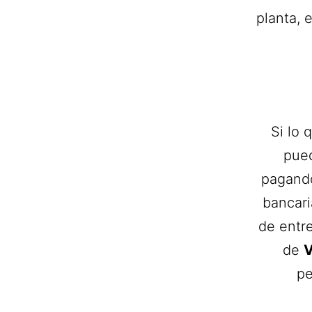
planta, 
Si lo 
pued
pagando
bancari
de entr
de
V
pe