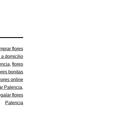
mprar flores
s a domicilio
encia
,
flores
ores bonitas
flores online
ar Palencia
,
egalar flores
Palencia