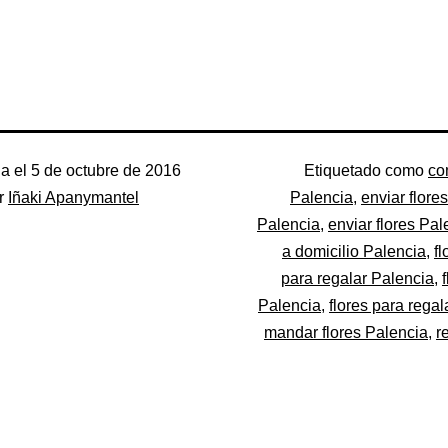
a el
5 de octubre de 2016
Categorizado
Etiquetado como
co
r
Iñaki Apanymantel
como
Palencia
,
enviar flore
Flores
Palencia
,
enviar flores Pal
a domicilio Palencia
,
fl
para regalar Palencia
,
Palencia
,
flores para regal
mandar flores Palencia
,
r