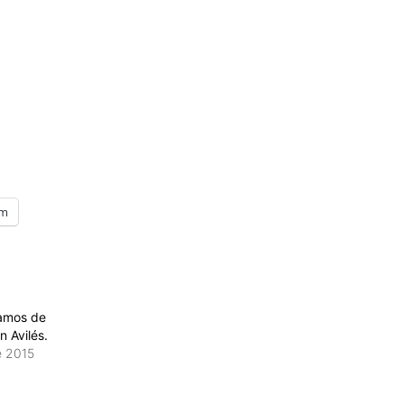
am
Ramos de
n Avilés.
e 2015
»