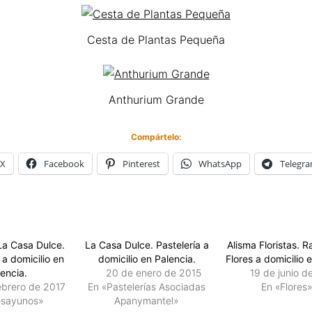
Cesta de Plantas Pequeña
Anthurium Grande
Compártelo:
X
Facebook
Pinterest
WhatsApp
Telegr
La Casa Dulce.
La Casa Dulce. Pastelería a
Alisma Floristas. 
a domicilio en
domicilio en Palencia.
Flores a domicilio e
encia.
20 de enero de 2015
19 de junio d
ebrero de 2017
En «Pastelerías Asociadas
En «Flores
esayunos»
Apanymantel»