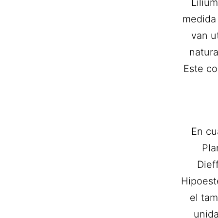
Liliu
medida 
van u
natura
Este co
En cu
Pla
Dief
Hipoest
el ta
unida