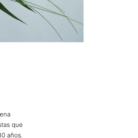
uena
istas que
30 años.