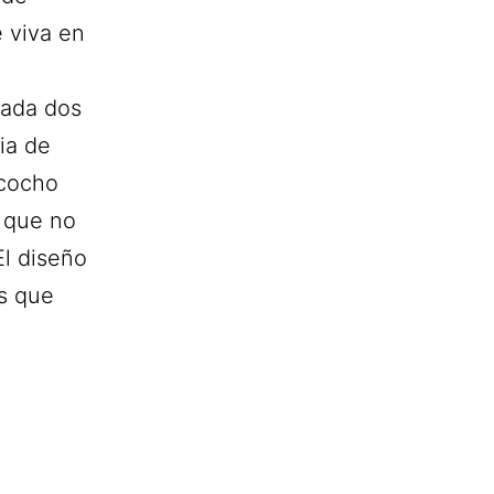
 viva en
iada dos
ia de
zcocho
d que no
l diseño
s que