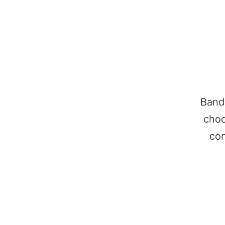
Bande
choc
con