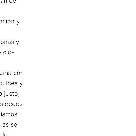
oan de
ación y
sonas y
vicio-
quina con
dulces y
 justo,
os dedos
bíamos
ras se
 de