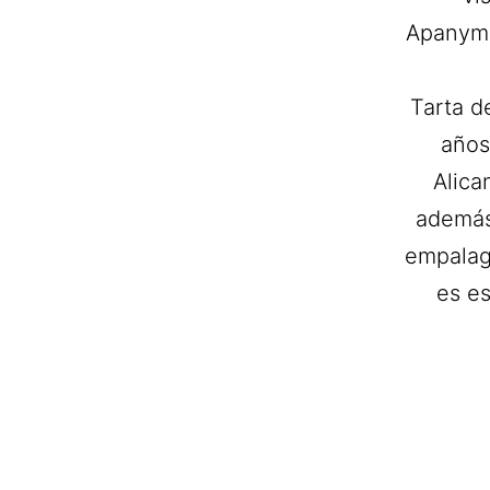
Apanyma
Tarta d
años
Alica
además 
empalag
es e