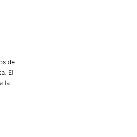
tos de
a. El
e la