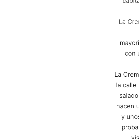
capit
La Cre
mayori
con u
La Creme
la call
salado
hacen u
y uno
proba
vi