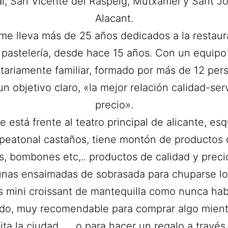
al, San Vicente del Raspeig, Mutxamel y Sant J
Alacant.
me lleva más de 25 años dedicados a la restaur
pastelería, desde hace 15 años. Con un equipo
tariamente familiar, formado por más de 12 per
n objetivo claro, «la mejor relación calidad-ser
precio».
 está frente al teatro principal de alicante, es
e peatonal castaños, tiene montón de productos 
s, bombones etc,.. productos de calidad y precio
nas ensaimadas de sobrasada para chuparse l
s mini croissant de mantequilla como nunca ha
do, muy recomendable para comprar algo mient
sita la ciudad……o para hacer un regalo a través